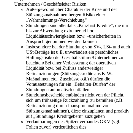
Unternehmen / Geschäftsleiter Risiken
Außergewöhnlicher Charakter der Krise und der
Stützungsmaßnahmen bergen Risiko einer
„Wahrnehmungs-Verschiebung“
Stundungen sind allenfalls „Kurzfrist-Kredite“, die nur
bis zur Abwendung extremer ad hoc
Liquiditätsschwierigkeiten bzw. –unsicherheiten in
Anspruch genommen werden können
Insbesondere bei der Stundung von SV-, LSt- und auch
USt-Beträge ist u.E. unverändert ein persönliches
Haftungsrisiko der Geschäftsführer/Unternehmer zu
beachten•Bei einer Verbesserung der operativen
Liquidität bzw. bei Zufluss anderweitiger
Refinanzierungen (Stützungskredite aus KfW-
Maßnahmen etc., Zuschüsse o.ä.) dürften die
Voraussetzungen für ein „Behalten-Dürfen“ der
Stundungen automatisch entfallen
Stundungsbescheide entbinden nicht von der Pflicht,
sich um frühzeitige Rückzahlung zu bemühen (z.B.
Refinanzierung durch Inanspruchnahme von
Stützungsmaßnahmen), diese einzuplanen und proaktiv
auf „Stundungs-Kreditgebern“ zuzugehen
Verlautbarungen des Spitzenverbandes GKV (vgl.
Folien zuvor) verdeutlichen dies